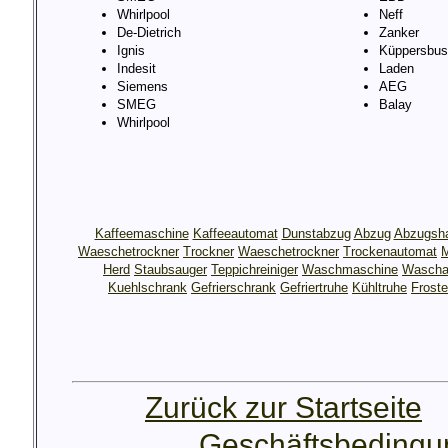
Whirlpool
Neff
De-Dietrich
Zanker
Ignis
Küppersbus
Indesit
Laden
Siemens
AEG
SMEG
Balay
Whirlpool
Kaffeemaschine
Kaffeeautomat
Dunstabzug
Abzug
Abzugsh
Waeschetrockner
Trockner
Waeschetrockner
Trockenautomat
M
Herd
Staubsauger
Teppichreiniger
Waschmaschine
Wascha
Kuehlschrank
Gefrierschrank
Gefriertruhe
Kühltruhe
Froste
Zurück zur Startseite
Geschäftsbeding