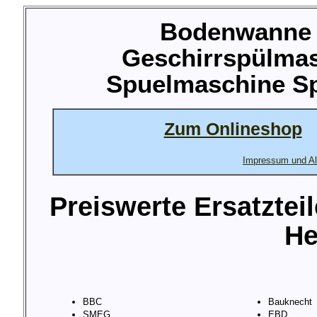
Bodenwanne f
Geschirrspülma
Spuelmaschine Sp
Zum Onlineshop
Impressum und Al
Preiswerte Ersatztei
He
BBC
Bauknecht
SMEG
EBD