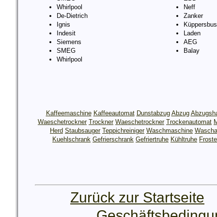
Whirlpool
Neff
De-Dietrich
Zanker
Ignis
Küppersbus
Indesit
Laden
Siemens
AEG
SMEG
Balay
Whirlpool
Kaffeemaschine
Kaffeeautomat
Dunstabzug
Abzug
Abzugsh
Waeschetrockner
Trockner
Waeschetrockner
Trockenautomat
M
Herd
Staubsauger
Teppichreiniger
Waschmaschine
Wascha
Kuehlschrank
Gefrierschrank
Gefriertruhe
Kühltruhe
Froste
Zurück zur Startseite
Geschäftsbeding