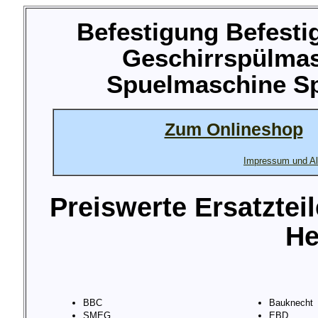
Befestigung Befesti
Geschirrspülma
Spuelmaschine Sp
Zum Onlineshop
Impressum und Al
Preiswerte Ersatztei
He
BBC
Bauknecht
SMEG
EBD