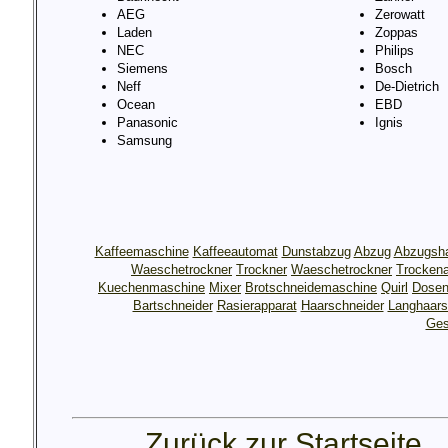
AEG
Zerowatt
Laden
Zoppas
NEC
Philips
Siemens
Bosch
Neff
De-Dietrich
Ocean
EBD
Panasonic
Ignis
Samsung
Kaffeemaschine
Kaffeeautomat
Dunstabzug
Abzug
Abzugsh
Waeschetrockner
Trockner
Waeschetrockner
Trocken
Kuechenmaschine
Mixer
Brotschneidemaschine
Quirl
Dosen
Bartschneider
Rasierapparat
Haarschneider
Langhaars
Ges
Zurück zur Startseite