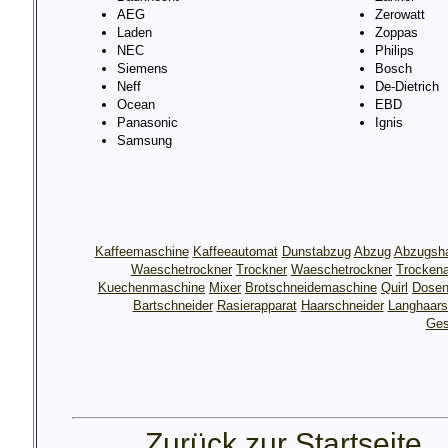
AEG
Zerowatt
Laden
Zoppas
NEC
Philips
Siemens
Bosch
Neff
De-Dietrich
Ocean
EBD
Panasonic
Ignis
Samsung
Kaffeemaschine
Kaffeeautomat
Dunstabzug
Abzug
Abzugsh
Waeschetrockner
Trockner
Waeschetrockner
Trocken
Kuechenmaschine
Mixer
Brotschneidemaschine
Quirl
Dosen
Bartschneider
Rasierapparat
Haarschneider
Langhaars
Ges
Zurück zur Startseite