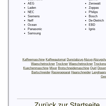
AEG
Zerowatt
Laden
Zoppas
NEC
Philips
Siemens
Bosch
Neff
De-Dietrich
Ocean
EBD
Panasonic
Ignis
Samsung
Kaffeemaschine
Kaffeeautomat
Dunstabzug
Abzug
Abzugsh
Waeschetrockner
Trockner
Waeschetrockner
Trocken
Kuechenmaschine
Mixer
Brotschneidemaschine
Quirl
Dosen
Bartschneider
Rasierapparat
Haarschneider
Langhaars
Ges
Zurück zur Startseite