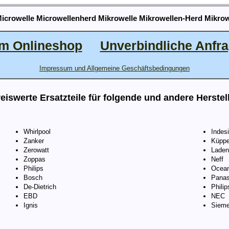
Microwelle Microwellenherd Mikrowelle Mikrowellen-Herd Mikro
m Onlineshop
Unverbindliche Anfr
Impressum und Allgemeine Geschäftsbedingungen
eiswerte Ersatzteile für folgende und andere Herstel
Whirlpool
Indesi
Zanker
Küppe
Zerowatt
Laden
Zoppas
Neff
Philips
Ocea
Bosch
Panas
De-Dietrich
Philip
EBD
NEC
Ignis
Siem