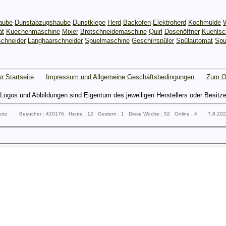
aube
Dunstabzugshaube
Dunstkiepe
Herd
Backofen
Elektroherd
Kochmulde
at
Kuechenmaschine
Mixer
Brotschneidemaschine
Quirl
Dosenöffner
Kuehlsc
chneider
Langhaarschneider
Spuelmaschine
Geschirrspüler
Spülautomat
Spu
r Startseite
Impressum und Allgemeine Geschäftsbedingungen
Zum O
gos und Abbildungen sind Eigentum des jeweiligen Herstellers oder Besitzers 
sputz Besucher : 420176 Heute : 12 Gestern : 1 Diese Woche : 52 Online : 4 7.8.20