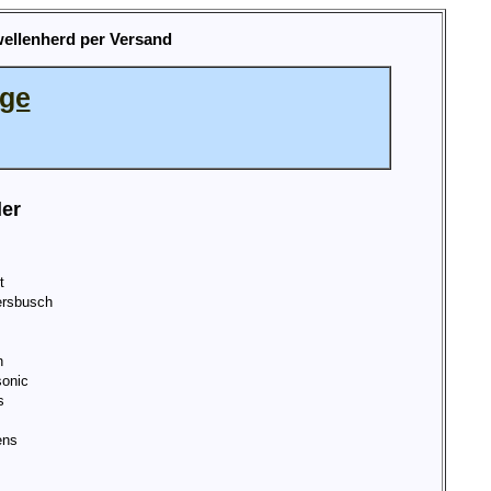
wellenherd per Versand
age
ler
t
rsbusch
n
onic
s
ens