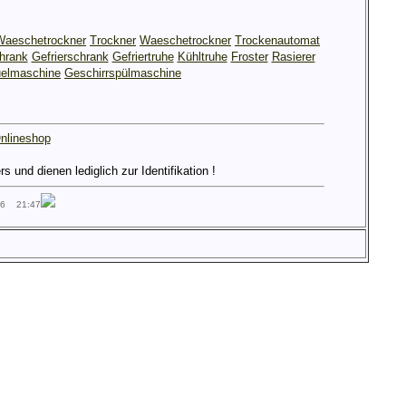
Waeschetrockner
Trockner
Waeschetrockner
Trockenautomat
hrank
Gefrierschrank
Gefriertruhe
Kühltruhe
Froster
Rasierer
elmaschine
Geschirrspülmaschine
nlineshop
und dienen lediglich zur Identifikation !
26 21:47