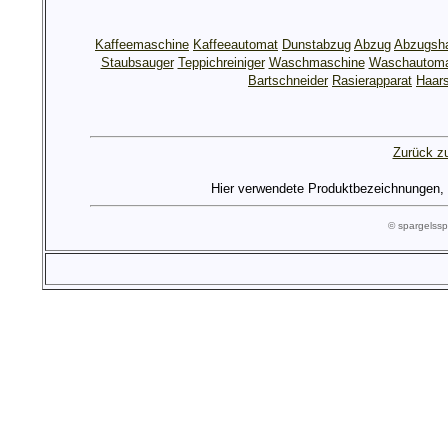
Kaffeemaschine
Kaffeeautomat
Dunstabzug
Abzug
Abzugsh
Staubsauger
Teppichreiniger
Waschmaschine
Waschautom
Bartschneider
Rasierapparat
Haars
Zurück zu
Hier verwendete Produktbezeichnungen, Lo
© spargels