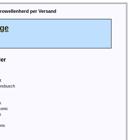
krowellenherd per Versand
age
ler
t
rsbusch
n
onic
s
ens