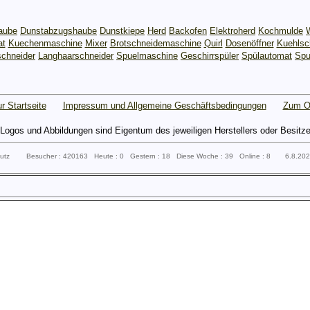
aube
Dunstabzugshaube
Dunstkiepe
Herd
Backofen
Elektroherd
Kochmulde
at
Kuechenmaschine
Mixer
Brotschneidemaschine
Quirl
Dosenöffner
Kuehlsc
chneider
Langhaarschneider
Spuelmaschine
Geschirrspüler
Spülautomat
Spu
r Startseite
Impressum und Allgemeine Geschäftsbedingungen
Zum O
gos und Abbildungen sind Eigentum des jeweiligen Herstellers oder Besitzers 
sputz Besucher : 420163 Heute : 0 Gestern : 18 Diese Woche : 39 Online : 8 6.8.20