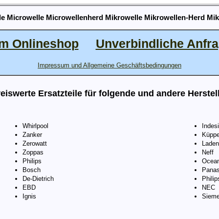
lle Microwelle Microwellenherd Mikrowelle Mikrowellen-Herd Mi
m Onlineshop
Unverbindliche Anfr
Impressum und Allgemeine Geschäftsbedingungen
eiswerte Ersatzteile für folgende und andere Herstel
Whirlpool
Indesi
Zanker
Küppe
Zerowatt
Laden
Zoppas
Neff
Philips
Ocea
Bosch
Panas
De-Dietrich
Philip
EBD
NEC
Ignis
Siem