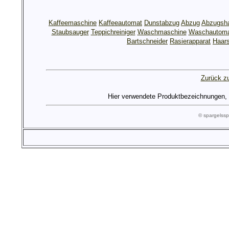
Kaffeemaschine
Kaffeeautomat
Dunstabzug
Abzug
Abzugsh
Staubsauger
Teppichreiniger
Waschmaschine
Waschautom
Bartschneider
Rasierapparat
Haars
Zurück zu
Hier verwendete Produktbezeichnungen, Lo
© spargels