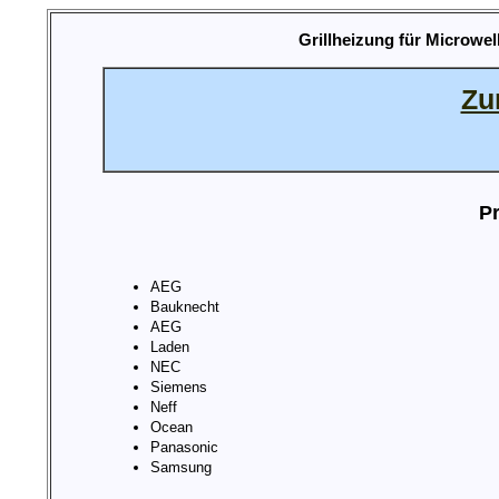
Grillheizung für Microwe
Zu
Pr
AEG
Bauknecht
AEG
Laden
NEC
Siemens
Neff
Ocean
Panasonic
Samsung