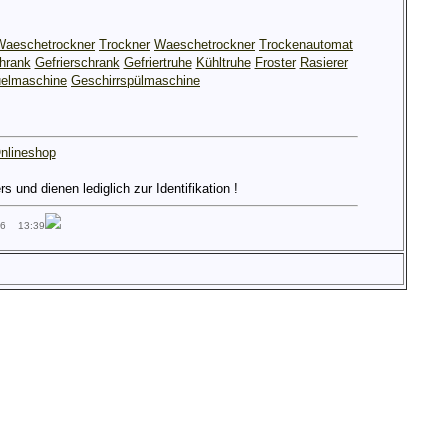
Waeschetrockner
Trockner
Waeschetrockner
Trockenautomat
hrank
Gefrierschrank
Gefriertruhe
Kühltruhe
Froster
Rasierer
elmaschine
Geschirrspülmaschine
nlineshop
und dienen lediglich zur Identifikation !
26 13:39