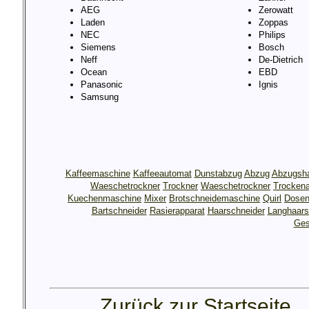
AEG
Zerowatt
Laden
Zoppas
NEC
Philips
Siemens
Bosch
Neff
De-Dietrich
Ocean
EBD
Panasonic
Ignis
Samsung
Kaffeemaschine
Kaffeeautomat
Dunstabzug
Abzug
Abzugsh
Waeschetrockner
Trockner
Waeschetrockner
Trocken
Kuechenmaschine
Mixer
Brotschneidemaschine
Quirl
Dosen
Bartschneider
Rasierapparat
Haarschneider
Langhaars
Ges
Zurück zur Startseite