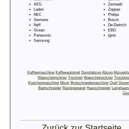
AEG
Zerowatt
Laden
Zoppas
NEC
Philips
Siemens
Bosch
Neff
De-Dietrich
Ocean
EBD
Panasonic
Ignis
Samsung
Kaffeemaschine
Kaffeeautomat
Dunstabzug
Abzug
Abzugsh
Waeschetrockner
Trockner
Waeschetrockner
Trocken
Kuechenmaschine
Mixer
Brotschneidemaschine
Quirl
Dosen
Bartschneider
Rasierapparat
Haarschneider
Langhaars
Ges
Zurück zur Startseite