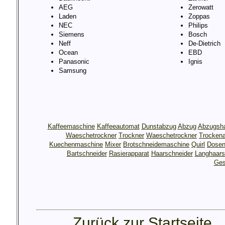
AEG
Zerowatt
Laden
Zoppas
NEC
Philips
Siemens
Bosch
Neff
De-Dietrich
Ocean
EBD
Panasonic
Ignis
Samsung
Kaffeemaschine
Kaffeeautomat
Dunstabzug
Abzug
Abzugsh
Waeschetrockner
Trockner
Waeschetrockner
Trocken
Kuechenmaschine
Mixer
Brotschneidemaschine
Quirl
Dosen
Bartschneider
Rasierapparat
Haarschneider
Langhaars
Ges
Zurück zur Startseite