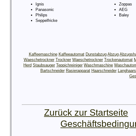
Ignis
Zoppas
Panasonic
AEG
Philips
Baley
Seppelfricke
Kaffeemaschine
Kaffeeautomat
Dunstabzug
Abzug
Abzugsh
Waeschetrockner
Trockner
Waeschetrockner
Trockenautomat
M
Herd
Staubsauger
Teppichreiniger
Waschmaschine
Waschauto
Bartschneider
Rasierapparat
Haarschneider
Langhaars
Ges
Zurück zur Startseite
Geschäftsbeding