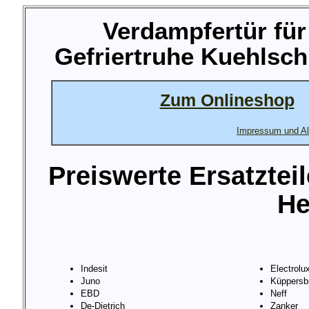
Verdampfertür für
Gefriertruhe Kuehlsch
Zum Onlineshop
Impressum und Al
Preiswerte Ersatztei
He
Indesit
Electrolu
Juno
Küppersb
EBD
Neff
De-Dietrich
Zanker