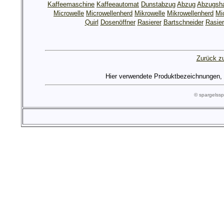
Kaffeemaschine
Kaffeeautomat
Dunstabzug
Abzug
Abzugsh
Microwelle
Microwellenherd
Mikrowelle
Mikrowellenherd
Mi
Quirl
Dosenöffner
Rasierer
Bartschneider
Rasier
Zurück zu
Hier verwendete Produktbezeichnungen, Lo
© spargels