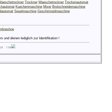
Waeschetrockner
Trockner
Waeschetrockner
Trockenautomat
hautomat
Kuechenmaschine
Mixer
Brotschneidemaschine
lautomat
Spuelmaschine
Geschirrspülmaschine
nlineshop
und dienen lediglich zur Identifikation !
026 7:06