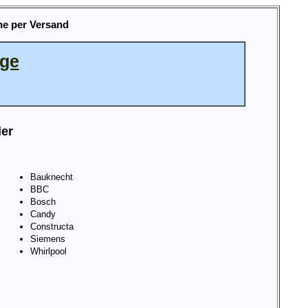
he per Versand
age
ler
Bauknecht
BBC
Bosch
Candy
Constructa
Siemens
Whirlpool