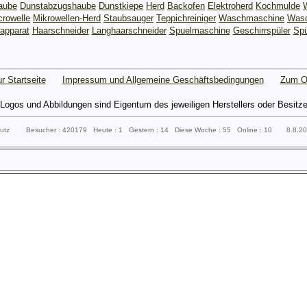
aube
Dunstabzugshaube
Dunstkiepe
Herd
Backofen
Elektroherd
Kochmulde
crowelle
Mikrowellen-Herd
Staubsauger
Teppichreiniger
Waschmaschine
Wasc
apparat
Haarschneider
Langhaarschneider
Spuelmaschine
Geschirrspüler
Spü
r Startseite
Impressum und Allgemeine Geschäftsbedingungen
Zum O
gos und Abbildungen sind Eigentum des jeweiligen Herstellers oder Besitzers 
sputz Besucher : 420179 Heute : 1 Gestern : 14 Diese Woche : 55 Online : 10 8.8.2