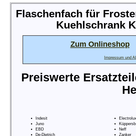
Flaschenfach für Froste
Kuehlschrank K
Zum Onlineshop
Impressum und Al
Preiswerte Ersatztei
He
Indesit
Electrolu
Juno
Küppersb
EBD
Neff
De-Dietrich
Zanker