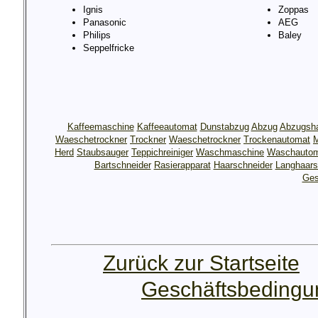
Ignis
Zoppas
Panasonic
AEG
Philips
Baley
Seppelfricke
Kaffeemaschine
Kaffeeautomat
Dunstabzug
Abzug
Abzugsh
Waeschetrockner
Trockner
Waeschetrockner
Trockenautomat
M
Herd
Staubsauger
Teppichreiniger
Waschmaschine
Waschauto
Bartschneider
Rasierapparat
Haarschneider
Langhaars
Ges
Zurück zur Startseite
Geschäftsbeding