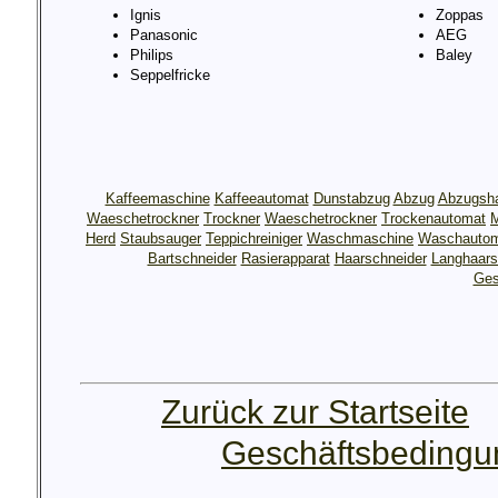
Ignis
Zoppas
Panasonic
AEG
Philips
Baley
Seppelfricke
Kaffeemaschine
Kaffeeautomat
Dunstabzug
Abzug
Abzugsh
Waeschetrockner
Trockner
Waeschetrockner
Trockenautomat
M
Herd
Staubsauger
Teppichreiniger
Waschmaschine
Waschauto
Bartschneider
Rasierapparat
Haarschneider
Langhaars
Ges
Zurück zur Startseite
Geschäftsbeding