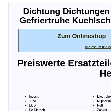
Dichtung Dichtungen 
Gefriertruhe Kuehlsch
Zum Onlineshop
Impressum und Al
Preiswerte Ersatztei
He
Indesit
Electrolu
Juno
Küppersb
EBD
Neff
De-Dietrich
Zanker