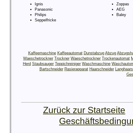
Ignis
Zoppas
Panasonic
AEG
Philips
Baley
Seppelfricke
Kaffeemaschine
Kaffeeautomat
Dunstabzug
Abzug
Abzugsh
Waeschetrockner
Trockner
Waeschetrockner
Trockenautomat
M
Herd
Staubsauger
Teppichreiniger
Waschmaschine
Waschauto
Bartschneider
Rasierapparat
Haarschneider
Langhaars
Ges
Zurück zur Startseite
Geschäftsbeding