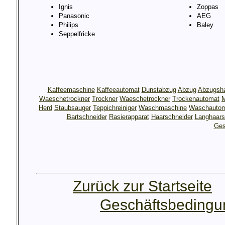
Ignis
Zoppas
Panasonic
AEG
Philips
Baley
Seppelfricke
Kaffeemaschine
Kaffeeautomat
Dunstabzug
Abzug
Abzugsh
Waeschetrockner
Trockner
Waeschetrockner
Trockenautomat
M
Herd
Staubsauger
Teppichreiniger
Waschmaschine
Waschauto
Bartschneider
Rasierapparat
Haarschneider
Langhaars
Ges
Zurück zur Startseite
Geschäftsbeding