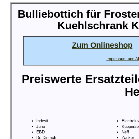
Bulliebottich für Frost
Kuehlschrank K
Zum Onlineshop
Impressum und Al
Preiswerte Ersatztei
He
Indesit
Electrolu
Juno
Küppersb
EBD
Neff
De-Dietrich
Zanker