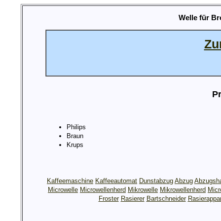
Welle für B
Zu
Pr
Philips
Braun
Krups
Kaffeemaschine
Kaffeeautomat
Dunstabzug
Abzug
Abzugsh
Microwelle
Microwellenherd
Mikrowelle
Mikrowellenherd
Micr
Froster
Rasierer
Bartschneider
Rasierappa