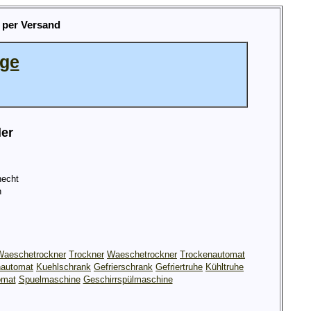
 per Versand
age
ler
echt
h
Waeschetrockner
Trockner
Waeschetrockner
Trockenautomat
automat
Kuehlschrank
Gefrierschrank
Gefriertruhe
Kühltruhe
omat
Spuelmaschine
Geschirrspülmaschine