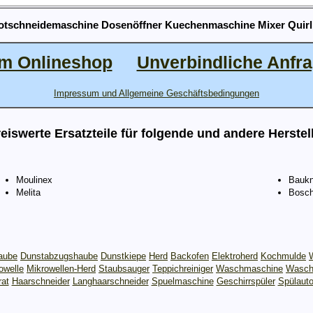
rotschneidemaschine Dosenöffner Kuechenmaschine Mixer Quirl
m Onlineshop
Unverbindliche Anfr
Impressum und Allgemeine Geschäftsbedingungen
eiswerte Ersatzteile für folgende und andere Herstel
Moulinex
Baukn
Melita
Bosc
aube
Dunstabzugshaube
Dunstkiepe
Herd
Backofen
Elektroherd
Kochmulde
owelle
Mikrowellen-Herd
Staubsauger
Teppichreiniger
Waschmaschine
Wasch
rat
Haarschneider
Langhaarschneider
Spuelmaschine
Geschirrspüler
Spülaut