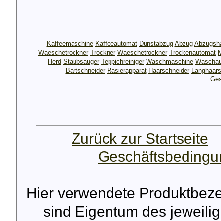
Kaffeemaschine
Kaffeeautomat
Dunstabzug
Abzug
Abzugsh
Waeschetrockner
Trockner
Waeschetrockner
Trockenautomat
M
Herd
Staubsauger
Teppichreiniger
Waschmaschine
Waschau
Bartschneider
Rasierapparat
Haarschneider
Langhaars
Ges
Zurück zur Startseite
Geschäftsbeding
Hier verwendete Produktbez
sind Eigentum des jeweilig