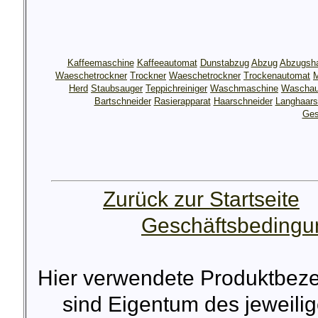
Kaffeemaschine
Kaffeeautomat
Dunstabzug
Abzug
Abzugsh
Waeschetrockner
Trockner
Waeschetrockner
Trockenautomat
M
Herd
Staubsauger
Teppichreiniger
Waschmaschine
Waschau
Bartschneider
Rasierapparat
Haarschneider
Langhaars
Ges
Zurück zur Startseite
Geschäftsbeding
Hier verwendete Produktbez
sind Eigentum des jeweilig