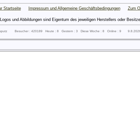
r Startseite
Impressum und Allgemeine Geschäftsbedingungen
Zum O
gos und Abbildungen sind Eigentum des jeweiligen Herstellers oder Besitzers 
ssputz Besucher : 420189 Heute : 8 Gestern : 3 Diese Woche : 8 Online : 9 9.8.20