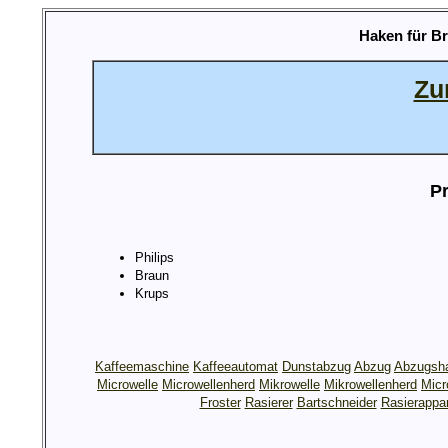
Haken für B
Zu
Pr
Philips
Braun
Krups
Kaffeemaschine
Kaffeeautomat
Dunstabzug
Abzug
Abzugsh
Microwelle
Microwellenherd
Mikrowelle
Mikrowellenherd
Micr
Froster
Rasierer
Bartschneider
Rasierappa