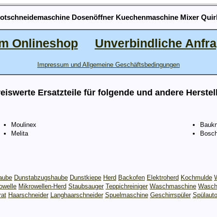
rotschneidemaschine Dosenöffner Kuechenmaschine Mixer Quirl
m Onlineshop
Unverbindliche Anfr
Impressum und Allgemeine Geschäftsbedingungen
eiswerte Ersatzteile für folgende und andere Herstel
Moulinex
Baukn
Melita
Bosc
aube
Dunstabzugshaube
Dunstkiepe
Herd
Backofen
Elektroherd
Kochmulde
owelle
Mikrowellen-Herd
Staubsauger
Teppichreiniger
Waschmaschine
Wasch
rat
Haarschneider
Langhaarschneider
Spuelmaschine
Geschirrspüler
Spülaut