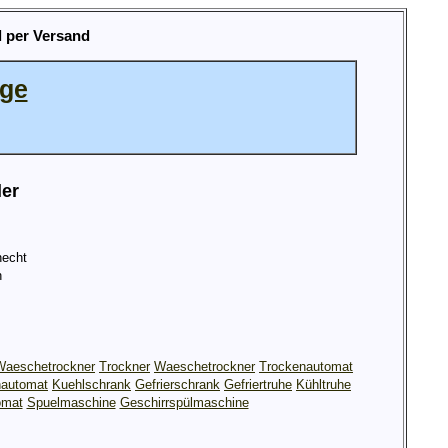
 per Versand
age
ler
echt
h
Waeschetrockner
Trockner
Waeschetrockner
Trockenautomat
automat
Kuehlschrank
Gefrierschrank
Gefriertruhe
Kühltruhe
omat
Spuelmaschine
Geschirrspülmaschine