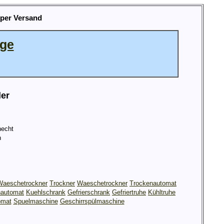
 per Versand
age
ler
echt
h
Waeschetrockner
Trockner
Waeschetrockner
Trockenautomat
automat
Kuehlschrank
Gefrierschrank
Gefriertruhe
Kühltruhe
omat
Spuelmaschine
Geschirrspülmaschine