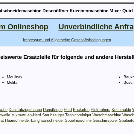
rotschneidemaschine Dosenöffner Kuechenmaschine Mixer Quirl
m Onlineshop
Unverbindliche Anfr
Impressum und Allgemeine Geschäftsbedingungen
eiswerte Ersatzteile für folgende und andere Herstel
Moulinex
Baukn
Melita
Bosc
aube
Dunstabzugshaube
Dunstkiepe
Herd
Backofen
Elektroherd
Kochmulde
owelle
Mikrowellen-Herd
Staubsauger
Teppichreiniger
Waschmaschine
Wasch
rat
Haarschneider
Langhaarschneider
Spuelmaschine
Geschirrspüler
Spülaut