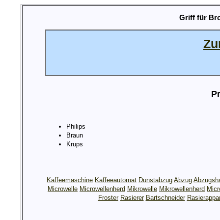
Griff für B
Zu
Pr
Philips
Braun
Krups
Kaffeemaschine
Kaffeeautomat
Dunstabzug
Abzug
Abzugsh
Microwelle
Microwellenherd
Mikrowelle
Mikrowellenherd
Micr
Froster
Rasierer
Bartschneider
Rasierappa