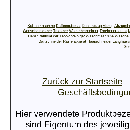
Kaffeemaschine
Kaffeeautomat
Dunstabzug
Abzug
Abzugsh
Waeschetrockner
Trockner
Waeschetrockner
Trockenautomat
M
Herd
Staubsauger
Teppichreiniger
Waschmaschine
Waschau
Bartschneider
Rasierapparat
Haarschneider
Langhaars
Ges
Zurück zur Startseite
Geschäftsbeding
Hier verwendete Produktbez
sind Eigentum des jeweilig