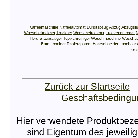
Kaffeemaschine
Kaffeeautomat
Dunstabzug
Abzug
Abzugsh
Waeschetrockner
Trockner
Waeschetrockner
Trockenautomat
M
Herd
Staubsauger
Teppichreiniger
Waschmaschine
Waschau
Bartschneider
Rasierapparat
Haarschneider
Langhaars
Ges
Zurück zur Startseite
Geschäftsbeding
Hier verwendete Produktbez
sind Eigentum des jeweilig