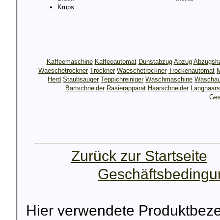
Krups
Kaffeemaschine
Kaffeeautomat
Dunstabzug
Abzug
Abzugsh
Waeschetrockner
Trockner
Waeschetrockner
Trockenautomat
M
Herd
Staubsauger
Teppichreiniger
Waschmaschine
Waschau
Bartschneider
Rasierapparat
Haarschneider
Langhaars
Ges
Zurück zur Startseite
Geschäftsbeding
Hier verwendete Produktbez