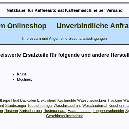
Netzkabel für Kaffeeautomat Kaffeemaschine per Versand
m Onlineshop
Unverbindliche Anfr
Impressum und Allgemeine Geschäftsbedingungen
eiswerte Ersatzteile für folgende und andere Herstel
Krups
Moulinex
tkiepe
Herd
Backofen
Elektroherd
Kochmulde
Waeschetrockner
Trockner
Wae
erd
Staubsauger
Teppichreiniger
Waschmaschine
Waschautomat
Kuechenmas
er
Rasierer
Bartschneider
Rasierapparat
Haarschneider
Langhaarschneider
S
Geschirrspülmaschine