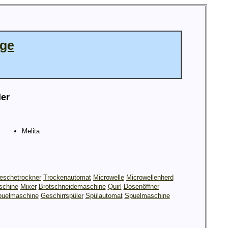
age
ler
Melita
schetrockner
Trockenautomat
Microwelle
Microwellenherd
chine
Mixer
Brotschneidemaschine
Quirl
Dosenöffner
puelmaschine
Geschirrspüler
Spülautomat
Spuelmaschine