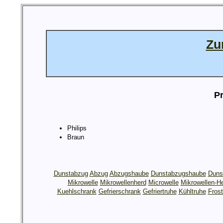
Zu
Pr
Philips
Braun
Dunstabzug
Abzug
Abzugshaube
Dunstabzugshaube
Duns
Mikrowelle
Mikrowellenherd
Microwelle
Mikrowellen-H
Kuehlschrank
Gefrierschrank
Gefriertruhe
Kühltruhe
Frost