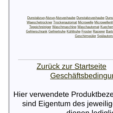
Dunstabzug
Abzug
Abzugshaube
Dunstabzugshaube
Duns
Waeschetrockner
Trockenautomat
Microwelle
Microwellen
Teppichreiniger
Waschmaschine
Waschautomat
Kuechen
Gefrierschrank
Gefriertruhe
Kühltruhe
Froster
Rasierer
Bart
Geschirrspüler
Spülautom
Zurück zur Startseite
Geschäftsbeding
Hier verwendete Produktbez
sind Eigentum des jeweilig
dienen lediglic