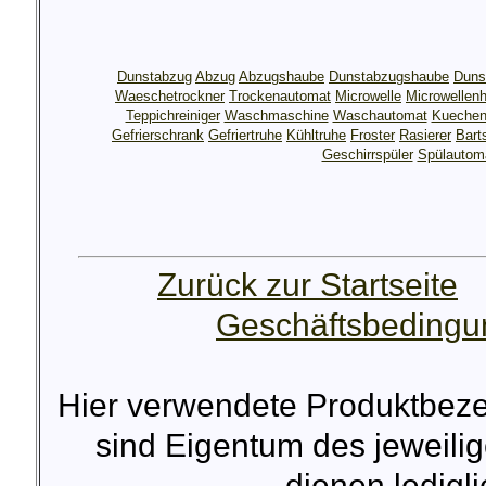
Dunstabzug
Abzug
Abzugshaube
Dunstabzugshaube
Duns
Waeschetrockner
Trockenautomat
Microwelle
Microwellen
Teppichreiniger
Waschmaschine
Waschautomat
Kuechen
Gefrierschrank
Gefriertruhe
Kühltruhe
Froster
Rasierer
Bart
Geschirrspüler
Spülautom
Zurück zur Startseite
Geschäftsbeding
Hier verwendete Produktbez
sind Eigentum des jeweilig
dienen lediglic