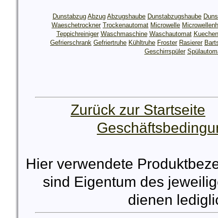
Dunstabzug
Abzug
Abzugshaube
Dunstabzugshaube
Duns
Waeschetrockner
Trockenautomat
Microwelle
Microwellen
Teppichreiniger
Waschmaschine
Waschautomat
Kuechen
Gefrierschrank
Gefriertruhe
Kühltruhe
Froster
Rasierer
Bart
Geschirrspüler
Spülautom
Zurück zur Startseite
Geschäftsbeding
Hier verwendete Produktbez
sind Eigentum des jeweilig
dienen lediglic