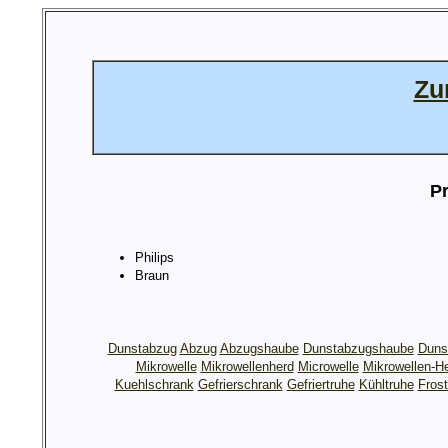
Zu
Pr
Philips
Braun
Dunstabzug
Abzug
Abzugshaube
Dunstabzugshaube
Duns
Mikrowelle
Mikrowellenherd
Microwelle
Mikrowellen-H
Kuehlschrank
Gefrierschrank
Gefriertruhe
Kühltruhe
Frost