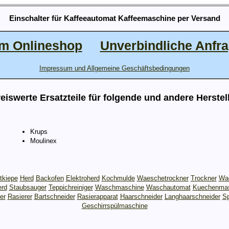
Einschalter für Kaffeeautomat Kaffeemaschine per Versand
m Onlineshop
Unverbindliche Anfr
Impressum und Allgemeine Geschäftsbedingungen
eiswerte Ersatzteile für folgende und andere Herstel
Krups
Moulinex
tkiepe
Herd
Backofen
Elektroherd
Kochmulde
Waeschetrockner
Trockner
Wae
erd
Staubsauger
Teppichreiniger
Waschmaschine
Waschautomat
Kuechenmas
er
Rasierer
Bartschneider
Rasierapparat
Haarschneider
Langhaarschneider
S
Geschirrspülmaschine