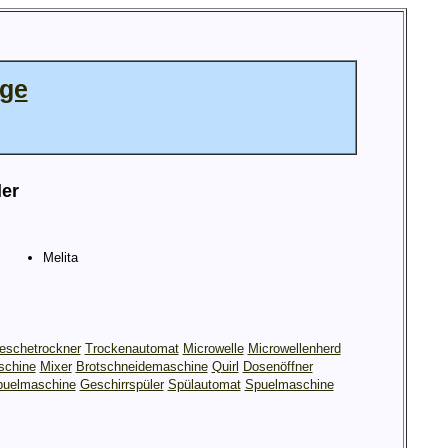
age
ler
Melita
schetrockner
Trockenautomat
Microwelle
Microwellenherd
chine
Mixer
Brotschneidemaschine
Quirl
Dosenöffner
puelmaschine
Geschirrspüler
Spülautomat
Spuelmaschine