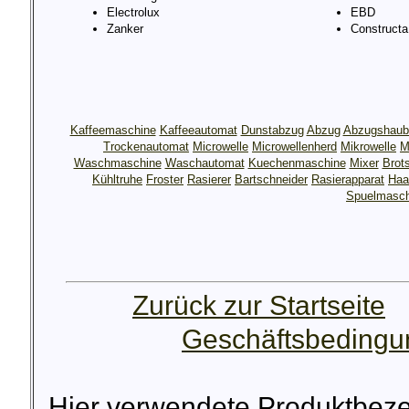
Electrolux
EBD
Zanker
Constructa
Kaffeemaschine
Kaffeeautomat
Dunstabzug
Abzug
Abzugshaub
Trockenautomat
Microwelle
Microwellenherd
Mikrowelle
M
Waschmaschine
Waschautomat
Kuechenmaschine
Mixer
Brot
Kühltruhe
Froster
Rasierer
Bartschneider
Rasierapparat
Haa
Spuelmasch
Zurück zur Startseite
Geschäftsbeding
Hier verwendete Produktbez