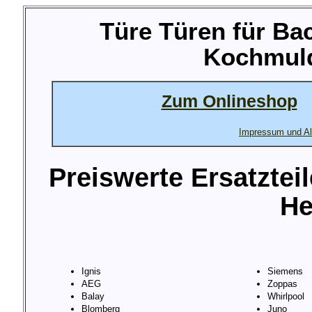
Türe Türen für Ba
Kochmuld
Zum Onlineshop
Impressum und Al
Preiswerte Ersatztei
He
Ignis
Siemens
AEG
Zoppas
Balay
Whirlpool
Blomberg
Juno