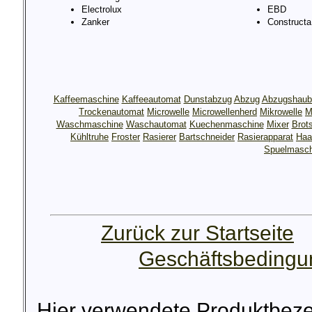
Electrolux
EBD
Zanker
Constructa
Kaffeemaschine
Kaffeeautomat
Dunstabzug
Abzug
Abzugshaub
Trockenautomat
Microwelle
Microwellenherd
Mikrowelle
M
Waschmaschine
Waschautomat
Kuechenmaschine
Mixer
Brot
Kühltruhe
Froster
Rasierer
Bartschneider
Rasierapparat
Haa
Spuelmasch
Zurück zur Startseite
Geschäftsbeding
Hier verwendete Produktbez