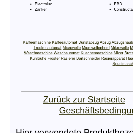
Electrolux
EBD
Zanker
Constructa
Kaffeemaschine
Kaffeeautomat
Dunstabzug
Abzug
Abzugshaub
Trockenautomat
Microwelle
Microwellenherd
Mikrowelle
M
Waschmaschine
Waschautomat
Kuechenmaschine
Mixer
Brot
Kühltruhe
Froster
Rasierer
Bartschneider
Rasierapparat
Haa
Spuelmasch
Zurück zur Startseite
Geschäftsbeding
Hier verwendete Produktbez