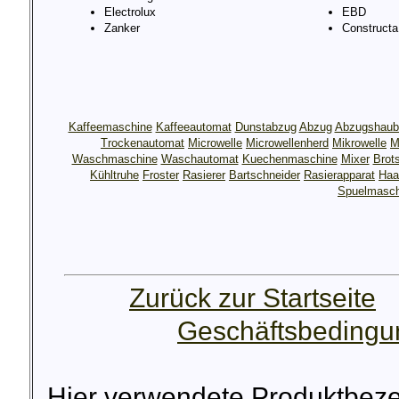
Electrolux
EBD
Zanker
Constructa
Kaffeemaschine
Kaffeeautomat
Dunstabzug
Abzug
Abzugshaub
Trockenautomat
Microwelle
Microwellenherd
Mikrowelle
M
Waschmaschine
Waschautomat
Kuechenmaschine
Mixer
Brot
Kühltruhe
Froster
Rasierer
Bartschneider
Rasierapparat
Haa
Spuelmasch
Zurück zur Startseite
Geschäftsbeding
Hier verwendete Produktbez