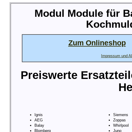
Modul Module für B
Kochmuld
Zum Onlineshop
Impressum und Al
Preiswerte Ersatztei
He
Ignis
Siemens
AEG
Zoppas
Balay
Whirlpool
Blomberg
Juno