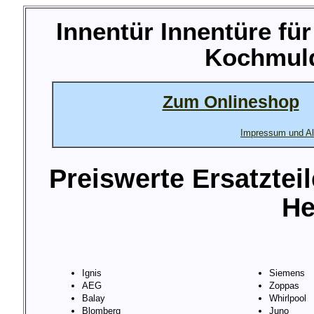
Innentür Innentüre fü
Kochmuld
Zum Onlineshop
Impressum und Al
Preiswerte Ersatztei
He
Ignis
Siemens
AEG
Zoppas
Balay
Whirlpool
Blomberg
Juno