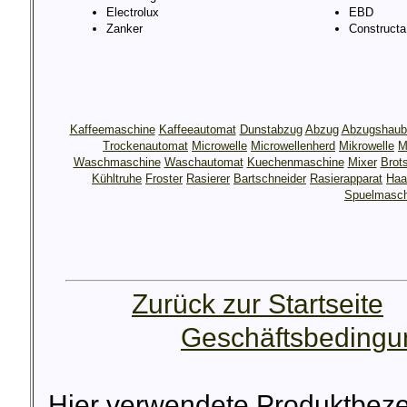
Electrolux
EBD
Zanker
Constructa
Kaffeemaschine
Kaffeeautomat
Dunstabzug
Abzug
Abzugshaub
Trockenautomat
Microwelle
Microwellenherd
Mikrowelle
M
Waschmaschine
Waschautomat
Kuechenmaschine
Mixer
Brot
Kühltruhe
Froster
Rasierer
Bartschneider
Rasierapparat
Haa
Spuelmasch
Zurück zur Startseite
Geschäftsbeding
Hier verwendete Produktbez