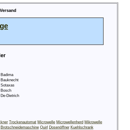
 Versand
age
ler
Badima
Bauknecht
Sotaxas
Bosch
De-Dietrich
ckner
Trockenautomat
Microwelle
Microwellenherd
Mikrowelle
Brotschneidemaschine
Quirl
Dosenöffner
Kuehlschrank