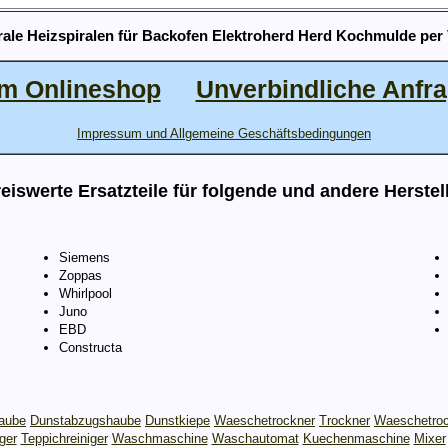
rale Heizspiralen für Backofen Elektroherd Herd Kochmulde per
m Onlineshop
Unverbindliche Anfr
Impressum und Allgemeine Geschäftsbedingungen
eiswerte Ersatzteile für folgende und andere Herstel
Siemens
Zoppas
Whirlpool
Juno
EBD
Constructa
aube
Dunstabzugshaube
Dunstkiepe
Waeschetrockner
Trockner
Waeschetro
ger
Teppichreiniger
Waschmaschine
Waschautomat
Kuechenmaschine
Mixer