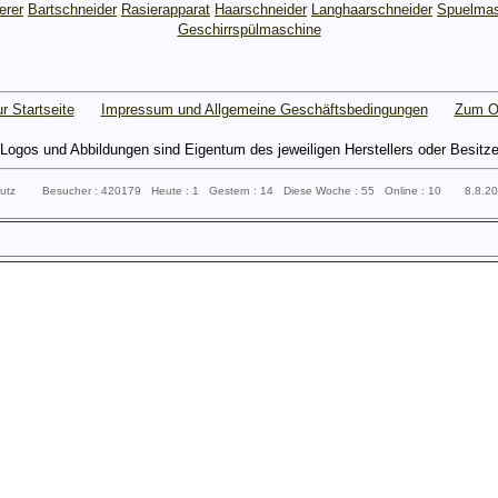
erer
Bartschneider
Rasierapparat
Haarschneider
Langhaarschneider
Spuelmas
Geschirrspülmaschine
r Startseite
Impressum und Allgemeine Geschäftsbedingungen
Zum O
gos und Abbildungen sind Eigentum des jeweiligen Herstellers oder Besitzers 
sputz Besucher : 420179 Heute : 1 Gestern : 14 Diese Woche : 55 Online : 10 8.8.2