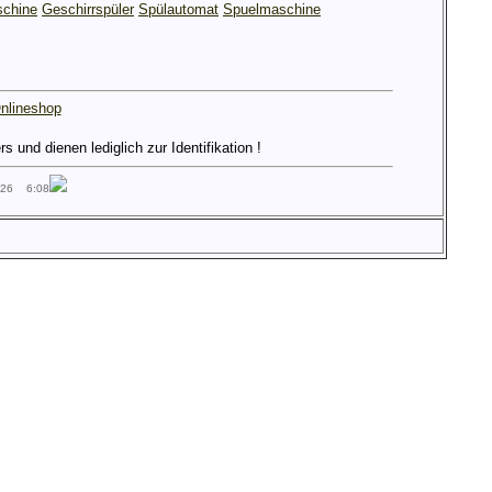
chine
Geschirrspüler
Spülautomat
Spuelmaschine
nlineshop
und dienen lediglich zur Identifikation !
026 6:08