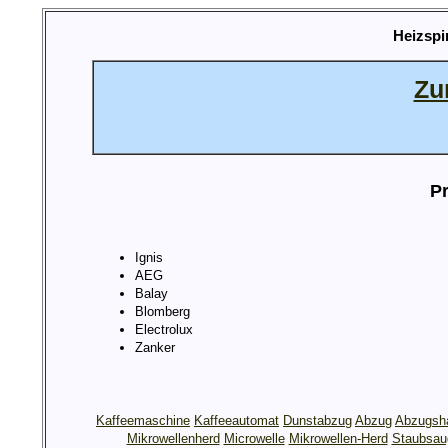
Heizspi
Zu
Pr
Ignis
AEG
Balay
Blomberg
Electrolux
Zanker
Kaffeemaschine
Kaffeeautomat
Dunstabzug
Abzug
Abzugsh
Mikrowellenherd
Microwelle
Mikrowellen-Herd
Staubsau