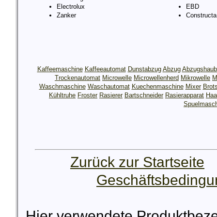
Electrolux
EBD
Zanker
Constructa
Kaffeemaschine
Kaffeeautomat
Dunstabzug
Abzug
Abzugshaub
Trockenautomat
Microwelle
Microwellenherd
Mikrowelle
M
Waschmaschine
Waschautomat
Kuechenmaschine
Mixer
Brot
Kühltruhe
Froster
Rasierer
Bartschneider
Rasierapparat
Haa
Spuelmasch
Zurück zur Startseite
Geschäftsbeding
Hier verwendete Produktbez