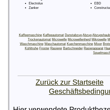
Electrolux
EBD
Zanker
Constructa
Kaffeemaschine
Kaffeeautomat
Dunstabzug
Abzug
Abzugshaub
Trockenautomat
Microwelle
Microwellenherd
Mikrowelle
M
Waschmaschine
Waschautomat
Kuechenmaschine
Mixer
Brot
Kühltruhe
Froster
Rasierer
Bartschneider
Rasierapparat
Haa
Spuelmasch
Zurück zur Startseite
Geschäftsbeding
Hier verwendete Produktbez