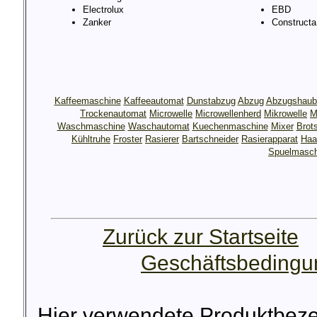
Electrolux
EBD
Zanker
Constructa
Kaffeemaschine
Kaffeeautomat
Dunstabzug
Abzug
Abzugshaub
Trockenautomat
Microwelle
Microwellenherd
Mikrowelle
M
Waschmaschine
Waschautomat
Kuechenmaschine
Mixer
Brot
Kühltruhe
Froster
Rasierer
Bartschneider
Rasierapparat
Haa
Spuelmasch
Zurück zur Startseite
Geschäftsbeding
Hier verwendete Produktbez