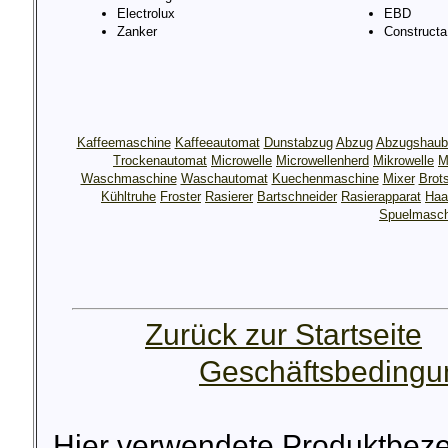
Electrolux
EBD
Zanker
Constructa
Kaffeemaschine
Kaffeeautomat
Dunstabzug
Abzug
Abzugshaub
Trockenautomat
Microwelle
Microwellenherd
Mikrowelle
M
Waschmaschine
Waschautomat
Kuechenmaschine
Mixer
Brot
Kühltruhe
Froster
Rasierer
Bartschneider
Rasierapparat
Haa
Spuelmasch
Zurück zur Startseite
Geschäftsbeding
Hier verwendete Produktbez