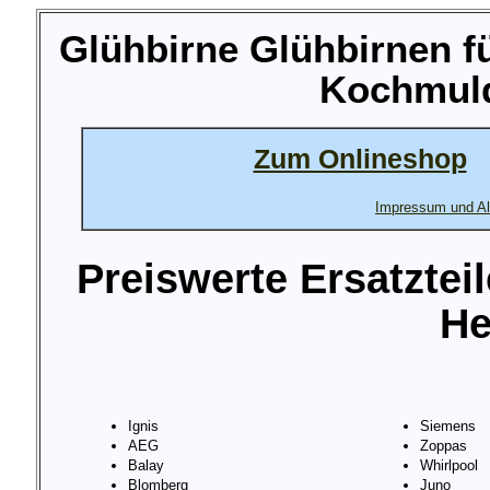
Glühbirne Glühbirnen f
Kochmuld
Zum Onlineshop
Impressum und Al
Preiswerte Ersatztei
He
Ignis
Siemens
AEG
Zoppas
Balay
Whirlpool
Blomberg
Juno