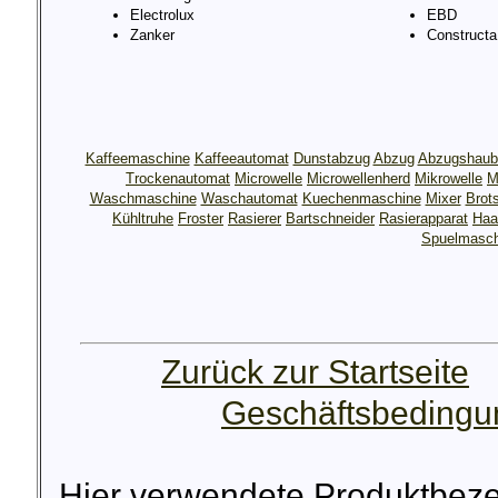
Electrolux
EBD
Zanker
Constructa
Kaffeemaschine
Kaffeeautomat
Dunstabzug
Abzug
Abzugshaub
Trockenautomat
Microwelle
Microwellenherd
Mikrowelle
M
Waschmaschine
Waschautomat
Kuechenmaschine
Mixer
Brot
Kühltruhe
Froster
Rasierer
Bartschneider
Rasierapparat
Haa
Spuelmasch
Zurück zur Startseite
Geschäftsbeding
Hier verwendete Produktbez