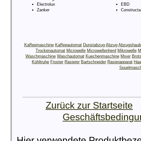
Electrolux
EBD
Zanker
Constructa
Kaffeemaschine
Kaffeeautomat
Dunstabzug
Abzug
Abzugshaub
Trockenautomat
Microwelle
Microwellenherd
Mikrowelle
M
Waschmaschine
Waschautomat
Kuechenmaschine
Mixer
Brot
Kühltruhe
Froster
Rasierer
Bartschneider
Rasierapparat
Haa
Spuelmasch
Zurück zur Startseite
Geschäftsbeding
Hier verwendete Produktbez