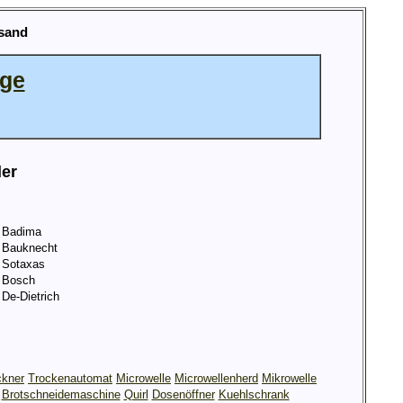
sand
age
ler
Badima
Bauknecht
Sotaxas
Bosch
De-Dietrich
ckner
Trockenautomat
Microwelle
Microwellenherd
Mikrowelle
Brotschneidemaschine
Quirl
Dosenöffner
Kuehlschrank