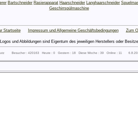
erer
Bartschneider
Rasierapparat
Haarschneider
Langhaarschneider
Spuelmas
Geschirrspülmaschine
r Startseite
Impressum und Allgemeine Geschäftsbedingungen
Zum O
gos und Abbildungen sind Eigentum des jeweiligen Herstellers oder Besitzers 
sputz Besucher : 420163 Heute : 0 Gestern : 18 Diese Woche : 39 Online : 11 6.8.2