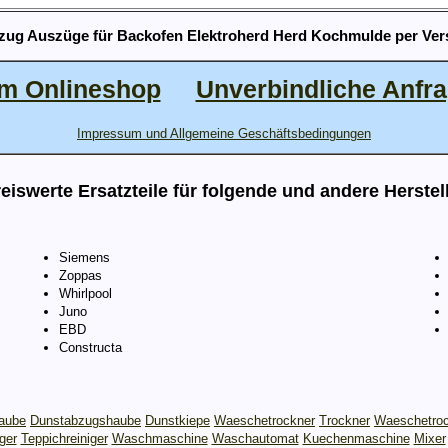
zug Auszüge für Backofen Elektroherd Herd Kochmulde per Ver
m Onlineshop
Unverbindliche Anfr
Impressum und Allgemeine Geschäftsbedingungen
eiswerte Ersatzteile für folgende und andere Herstel
Siemens
Zoppas
Whirlpool
Juno
EBD
Constructa
aube
Dunstabzugshaube
Dunstkiepe
Waeschetrockner
Trockner
Waeschetro
ger
Teppichreiniger
Waschmaschine
Waschautomat
Kuechenmaschine
Mixer