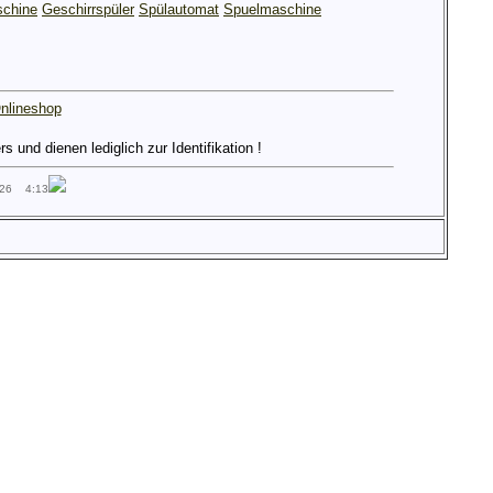
chine
Geschirrspüler
Spülautomat
Spuelmaschine
nlineshop
und dienen lediglich zur Identifikation !
026 4:13