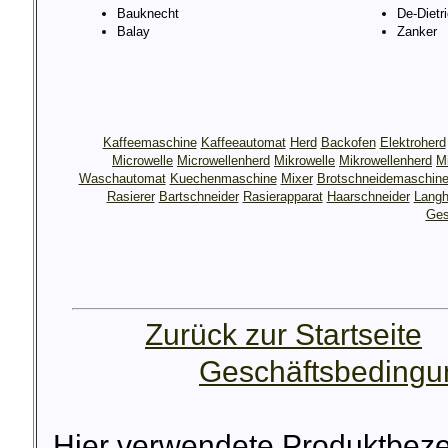
Bauknecht
De-Dietr
Balay
Zanker
Kaffeemaschine
Kaffeeautomat
Herd
Backofen
Elektroherd
Microwelle
Microwellenherd
Mikrowelle
Mikrowellenherd
M
Waschautomat
Kuechenmaschine
Mixer
Brotschneidemaschin
Rasierer
Bartschneider
Rasierapparat
Haarschneider
Langh
Ges
Zurück zur Startseite
Geschäftsbeding
Hier verwendete Produktbez