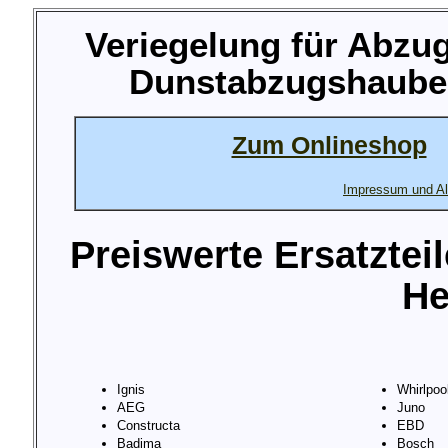
Veriegelung für Abz
Dunstabzugshaube 
Zum Onlineshop
Impressum und Al
Preiswerte Ersatztei
He
Ignis
Whirlpoo
AEG
Juno
Constructa
EBD
Badima
Bosch