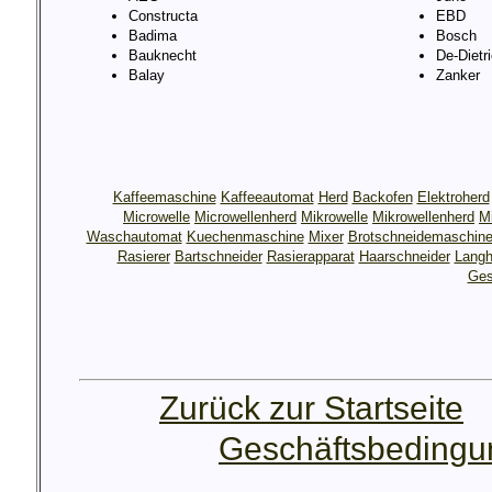
Constructa
EBD
Badima
Bosch
Bauknecht
De-Dietr
Balay
Zanker
Kaffeemaschine
Kaffeeautomat
Herd
Backofen
Elektroherd
Microwelle
Microwellenherd
Mikrowelle
Mikrowellenherd
M
Waschautomat
Kuechenmaschine
Mixer
Brotschneidemaschin
Rasierer
Bartschneider
Rasierapparat
Haarschneider
Langh
Ges
Zurück zur Startseite
Geschäftsbeding