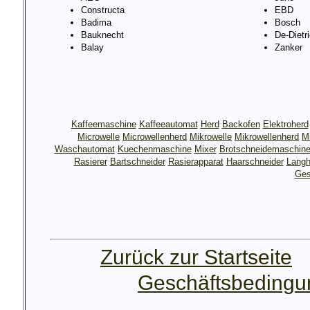
Constructa
EBD
Badima
Bosch
Bauknecht
De-Dietr
Balay
Zanker
Kaffeemaschine
Kaffeeautomat
Herd
Backofen
Elektroherd
Microwelle
Microwellenherd
Mikrowelle
Mikrowellenherd
M
Waschautomat
Kuechenmaschine
Mixer
Brotschneidemaschin
Rasierer
Bartschneider
Rasierapparat
Haarschneider
Langh
Ges
Zurück zur Startseite
Geschäftsbeding