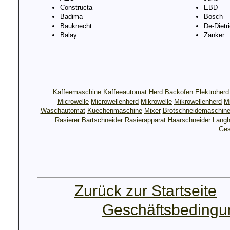
Constructa
EBD
Badima
Bosch
Bauknecht
De-Dietr
Balay
Zanker
Kaffeemaschine
Kaffeeautomat
Herd
Backofen
Elektroherd
Microwelle
Microwellenherd
Mikrowelle
Mikrowellenherd
M
Waschautomat
Kuechenmaschine
Mixer
Brotschneidemaschin
Rasierer
Bartschneider
Rasierapparat
Haarschneider
Langh
Ges
Zurück zur Startseite
Geschäftsbeding