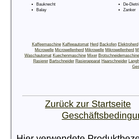
Bauknecht
De-Dietr
Balay
Zanker
Kaffeemaschine
Kaffeeautomat
Herd
Backofen
Elektroherd
Microwelle
Microwellenherd
Mikrowelle
Mikrowellenherd
M
Waschautomat
Kuechenmaschine
Mixer
Brotschneidemaschin
Rasierer
Bartschneider
Rasierapparat
Haarschneider
Langh
Ges
Zurück zur Startseite
Geschäftsbeding
Hier verwendete Produktbez